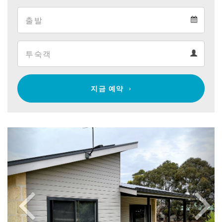
Arrival
Departure
calendar
Departure
Guests
calendar
Guests
calendar
지금 예약
Previous
Next