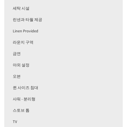
세탁 시설
린넨과 타월 제공
Linen Provided
라운지 구역
금연
야외 설정
오븐
퀸 사이즈 침대
샤워 - 분리형
스토브 톱
TV